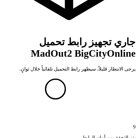
جاري تجهيز رابط تحميل
MadOut2 BigCityOnline
يرجى الانتظار قليلاً، سيظهر رابط التحميل تلقائياً خلال ثوانٍ.
8
يتم التحقق من أمان الرابط...