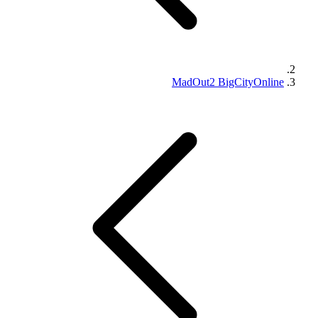
MadOut2 BigCityOnline