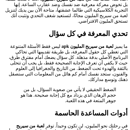
بل تخوض معركة معرفية ضد نفسك وضد عقارب الساعة. إنها
التجربة الكلاسيكية التي طالما عشقتها، متاحة الآن بين يديك لتنزيل
لعبة من سيربح المليون مجانًا، لتستعيد شغف التحدي وتثبت أنك
تستحق المليون الافتراضي.
تحدي المعرفة في كل سؤال
ما يميز
لعبة من سيربح المليون apk
ليس فقط الأسئلة المتنوعة
التي تغطي كل حقول المعرفة، بل طريقة تقديمها التي تحاكي
البرنامج الأصلي بدقة مذهلة. كل سؤال يضعك أمام مفترق طرق،
حيث لا يكفي أن تعرف الإجابة الصحيحة فقط، بل يجب أن تتحلى
بالثقة والهدوء تحت الضغط. من التاريخ والجغرافيا إلى العلوم
والفنون، ستجد نفسك أمام كم هائل من المعلومات التي ستصقل
ذهنك وتوسع مداركك.
الضغط الحقيقي لا يأتي من صعوبة السؤال، بل من
حجم الرهان الذي يزداد مع كل إجابة صحيحة. هذا هو
جوهر المتعة في هذه اللعبة.
أدوات المساعدة الحاسمة
في رحلتك نحو المليون، لن تكون وحيداً. توفر
لعبة من سيربح