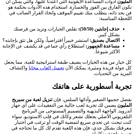
المليون
أدوات المساعدة الأيقونية التي اعتدنا عليها، والتي يمكن أن
تكون الفارق بين الفوز والخسارة. استخدام هذه الأدوات بحكمة هو
فن بحد ذاته، يتطلب منك تقييم الموقف واتخاذ القرار الصائب في
اللحظة المناسبة:
حذف إجابتين (50/50):
تقلص الخيارات وتزيد من فرصتك
بشكل كبير.
الاتصال بصديق:
استشر خبيراً افتراضياً، ولكن هل تثق بإجابته؟
مساعدة الجمهور:
استطلاع رأي جماعي قد يكشف عن الإجابة
الأكثر شيوعاً.
كل خيار من هذه الخيارات يضيف طبقة استراتيجية للعبة، مما يجعل
كل جولة فريدة ومثيرة. يمكنك الآن
تحميل العاب مجانا
واكتشاف
المزيد من التحديات.
تجربة أسطورية على هاتفك
بفضل حجمها الصغير وأدائها السلس، فإن
تنزيل لعبة من سيربح
المليون
يضمن لك تجربة لعب خالية من التعقيدات على أي جهاز
أندرويد. الواجهة البديهية والتصميم المستوحى من البرنامج
التلفزيوني الأصلي يجعلك تشعر وكأنك في قلب الاستوديو. سواء
كنت تبحث عن تحدي سريع لتمضية الوقت أو ترغب في اختبار
معرفتك بشكل جدي، فإن هذه اللعبة تقدم لك كل ما تحتاجه في
حزمة واحدة متكاملة.